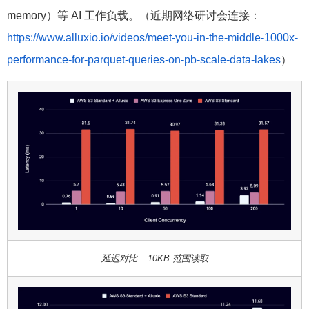
memory）等 AI 工作负载。（近期网络研讨会连接：
https://www.alluxio.io/videos/meet-you-in-the-middle-1000x-
performance-for-parquet-queries-on-pb-scale-data-lakes
）
延迟对比 – 10KB 范围读取