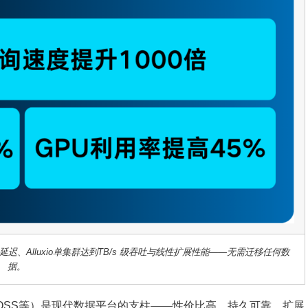
迟、Alluxio单集群达到TB/s 级吞吐与线性扩展性能——无需迁移任何数
据。
b，阿里云OSS等）是现代数据平台的支柱——性价比高、持久可靠、扩展