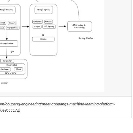
om/coupang-engineering/meet-coupangs-machine-learning-platform-
00e9ccc172)