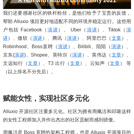
我们还要感谢社区的铁杆粉丝，是他们给予了宝贵的反馈，
帮助 Alluxio 项目更好地适配不同的环境并稳定运行。这些用
户包括 Facebook（
演讲
）、 Uber（
演讲
）、Tiktok（
演
讲
）、微软（
演讲
）、腾讯（
演讲
）、阿里巴巴（
文章
）、
Robinhood、Boss直聘（
演讲
）、Bilibili、陌陌（
演讲
）、
京东(
演讲
)、Shopee、英特尔（
演讲
）、英伟达（
文章
）、
文远知行（
文章
）、T3 出行（
文章
）、云知声（
文章
） 等
（以上排名不分先后）。
赋能女性，实现社区多元化
Alluxio 开源社区注重多元化。社区为拥有周佩洁和邱璐这样
的女性工程师加入并作出杰出的社区贡献而感到骄傲。
周佩洁是 Boss 直聘的架构工程师，也是 Alluxio 开源项目的