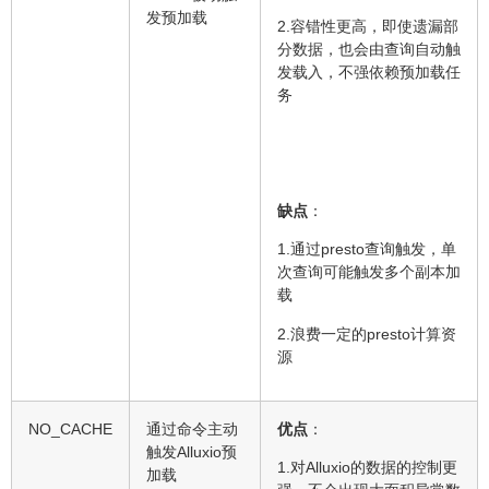
发预加载
2.容错性更高，即使遗漏部
分数据，也会由查询自动触
发载入，不强依赖预加载任
务
缺点
：
1.通过presto查询触发，单
次查询可能触发多个副本加
载
2.浪费一定的presto计算资
源
NO_CACHE
通过命令主动
优点
：
触发Alluxio预
1.对Alluxio的数据的控制更
加载
强，不会出现大面积异常数