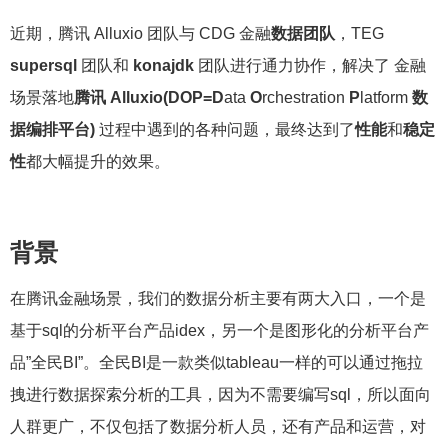
近期，腾讯 Alluxio 团队与 CDG 金融
数据团队
，TEG
supersql
团队和
konajdk
团队进行通力协作，解决了 金融
场景落地
腾讯
Alluxio
(DOP=D
ata
O
rchestration
P
latform
数
据编排平台)
过程中遇到的各种问题，最终达到了
性能
和
稳定
性
都大幅提升的效果。
背景
在腾讯金融场景，我们的数据分析主要有两大入口，一个是
基于sql的分析平台产品idex，另一个是图形化的分析平台产
品”全民BI”。全民BI是一款类似tableau一样的可以通过拖拉
拽进行数据探索分析的工具，因为不需要编写sql，所以面向
人群更广，不仅包括了数据分析人员，还有产品和运营，对